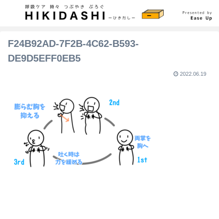
F24B92AD-7F2B-4C62-B593-
DE9D5EFF0EB5
2022.06.19