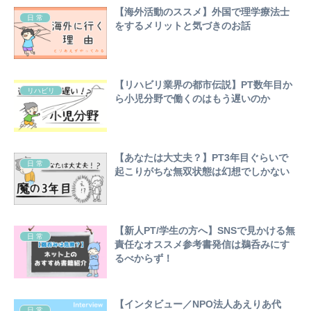
【海外活動のススメ】外国で理学療法士
日 常
をするメリットと気づきのお話
【リハビリ業界の都市伝説】PT数年目か
リハビリ
ら小児分野で働くのはもう遅いのか
【あなたは大丈夫？】PT3年目ぐらいで
日 常
起こりがちな無双状態は幻想でしかない
【新人PT/学生の方へ】SNSで見かける無
日 常
責任なオススメ参考書発信は鵜呑みにす
るべからず！
【インタビュー／NPO法人あえりあ代
日 常