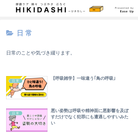
日 常
日常のことや気づき綴ります。
【呼吸雑学】一味違う｢鳥の呼吸｣
日 常
悪い姿勢は呼吸や精神面に悪影響を及ぼ
日 常
すだけでなく犯罪にも遭遇しやすいみた
い