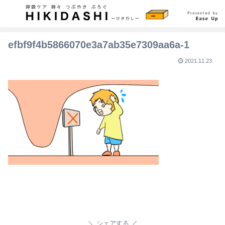
efbf9f4b5866070e3a7ab35e7309aa6a-1
2021.11.23
シェアする