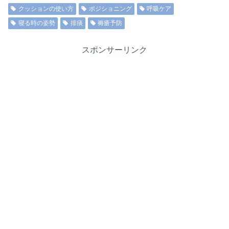
クッションの使い方
ポジショニング
呼吸ケア
寝る時の姿勢
排痰
褥瘡予防
スポンサーリンク