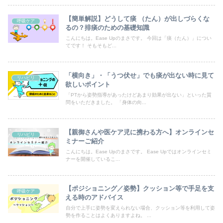
【簡単解説】どうして痰 （たん）が出しづらくな
呼吸ケア
るの？排痰のための基礎知識
こんにちは。Ease Upのまさです。 今回は「痰（たん）」につい
てです！ そもそもど...
「横向き」・「うつ伏せ」でも痰が出ない時に見て
リハビリ
欲しいポイント
「PTから姿勢指導があったけどあまり効果が出ない」といった質
問をいただきました。 「身体の向...
【親御さんや医ケア児に携わる方へ】オンラインセ
リハビリ
ミナーご紹介
こんにちは。Ease Upのまさです。 Ease Upではオンラインセミ
ナーを開催しているこ...
【ポジショニング／姿勢】クッション等で手足を支
呼吸ケア
える時のアドバイス
自分で上手に姿勢を変えられない場合、クッション等を利用して姿
勢を作ることはよくありますよね。 ...