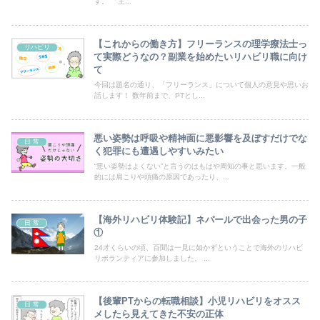
す。 「主...
【これからの働き方】フリーランスの理学療法士っ
リハビリ
て実際どうなの？副業を始めたいリハビリ職に向け
て
今回は題名の通り、「フリーランス」について個人の意見や思いお
話します！ 数年前まで、PTとし...
悪い姿勢は呼吸や精神面に悪影響を及ぼすだけでな
日 常
く犯罪にも遭遇しやすいみたい
“悪い姿勢はよくない”と言うのはもはや周知の事と思います。一般
的には肩こりや頭痛の原因であったり、...
【海外リハビリ体験記】ネパールで出会った男の子
日 常
①
24才くらいの頃、百聞は一見に如かずということで海外のリハビ
リボランティアに参加しました。 ...
【後輩PTからの転職相談】小児リハビリをオスス
日 常
メしたら見えてきた不安の正体